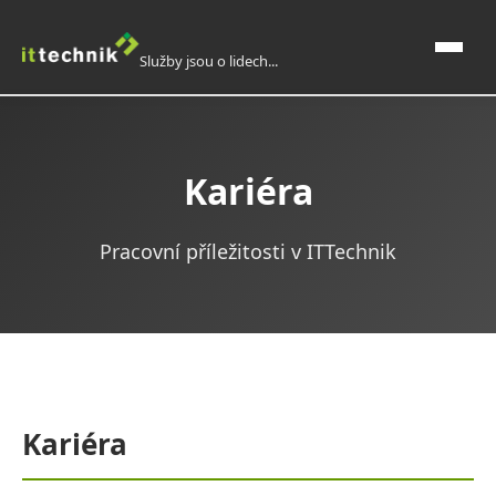
Služby jsou o lidech...
Domů
Kariéra
O nás
Pracovní příležitosti v ITTechnik
Představení společnosti
Mise, vize, strategie
Lidé
Kariéra
Kariéra