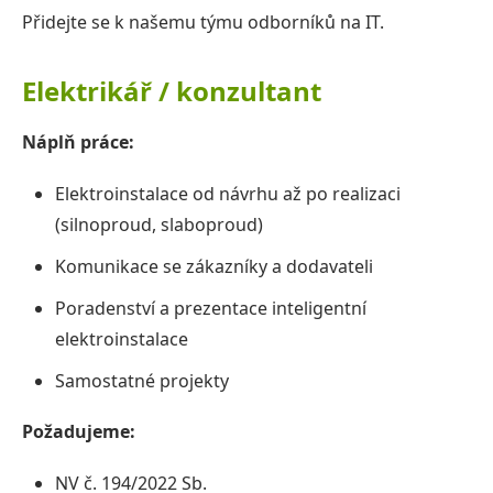
IT služby, outsourcing
Přidejte se k našemu týmu odborníků na IT.
Domácí automatizace a elektroinstalace
Elektrikář / konzultant
Náplň práce:
Reference
Elektroinstalace od návrhu až po realizaci
Pro zákazníky
(silnoproud, slaboproud)
Komunikace se zákazníky a dodavateli
Kontakt
Poradenství a prezentace inteligentní
elektroinstalace
Samostatné projekty
Požadujeme:
NV č. 194/2022 Sb.