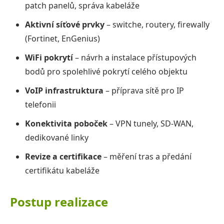
patch panelů, správa kabeláže
Domácí automatizace a elektroinstalace
Aktivní síťové prvky
– switche, routery, firewally
(Fortinet, EnGenius)
Reference
WiFi pokrytí
– návrh a instalace přístupových
bodů pro spolehlivé pokrytí celého objektu
Pro zákazníky
VoIP infrastruktura
– příprava sítě pro IP
telefonii
Kontakt
Konektivita poboček
– VPN tunely, SD-WAN,
dedikované linky
Revize a certifikace
– měření tras a předání
certifikátu kabeláže
Postup realizace