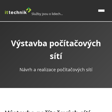
Služby jsou o lidech...
Domů
Výstavba počítačových
O nás
sítí
IT služby, outsourcing
Návrh a realizace počítačových sítí
Správa počítačové sítě
24/7 Monitoring
Virtualizace serverů