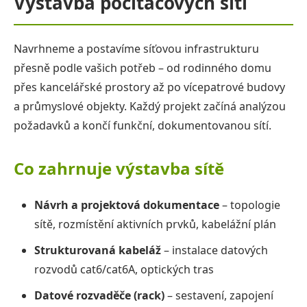
Výstavba počítačových sítí
Podpora firemních IT oddělení
Servisní podpora IT
Navrhneme a postavíme síťovou infrastrukturu
přesně podle vašich potřeb – od rodinného domu
Nezávislé konzultace
přes kancelářské prostory až po vícepatrové budovy
a průmyslové objekty. Každý projekt začíná analýzou
Výstavba počítačových sítí
požadavků a končí funkční, dokumentovanou sítí.
Softwarový Audit
Co zahrnuje výstavba sítě
Bezpečnostní audit
Návrh a projektová dokumentace
– topologie
Propojení poboček
sítě, rozmístění aktivních prvků, kabelážní plán
Disaster recovery
Strukturovaná kabeláž
– instalace datových
rozvodů cat6/cat6A, optických tras
Zálohování dat
Datové rozvaděče (rack)
– sestavení, zapojení